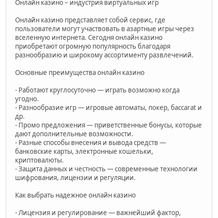
Онлайн казино – индустрия виртуальных игр
Онлайн казино представляет собой сервис, где
пользователи могут участвовать в азартные игры через
вселенную интернета. Сегодня онлайн казино
приобретают огромную популярность благодаря
разнообразию и широкому ассортименту развлечений.
Основные преимущества онлайн казино
- Работают круглосуточно — играть возможно когда
угодно.
- Разнообразие игр — игровые автоматы, покер, бaccarat и
др.
- Промо предложения — приветственные бонусы, которые
дают дополнительные возможности.
- Разные способы внесения и вывода средств —
банковские карты, электронные кошельки,
криптовалюты.
- Защита данных и честность — современные технологии
шифрования, лицензии и регуляции.
Как выбрать надежное онлайн казино
- Лицензия и регулирование — важнейший фактор,