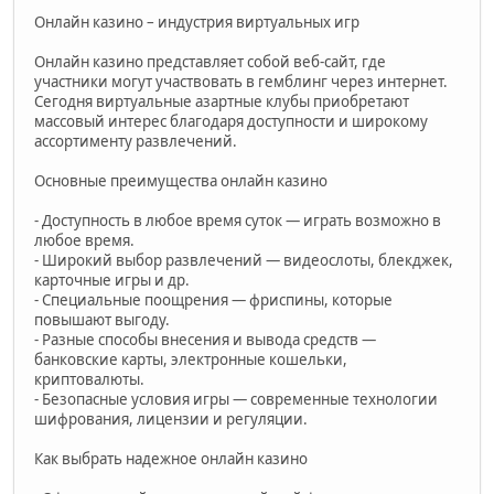
Онлайн казино – индустрия виртуальных игр
Онлайн казино представляет собой веб-сайт, где
участники могут участвовать в гемблинг через интернет.
Сегодня виртуальные азартные клубы приобретают
массовый интерес благодаря доступности и широкому
ассортименту развлечений.
Основные преимущества онлайн казино
- Доступность в любое время суток — играть возможно в
любое время.
- Широкий выбор развлечений — видеослоты, блекджек,
карточные игры и др.
- Специальные поощрения — фриспины, которые
повышают выгоду.
- Разные способы внесения и вывода средств —
банковские карты, электронные кошельки,
криптовалюты.
- Безопасные условия игры — современные технологии
шифрования, лицензии и регуляции.
Как выбрать надежное онлайн казино