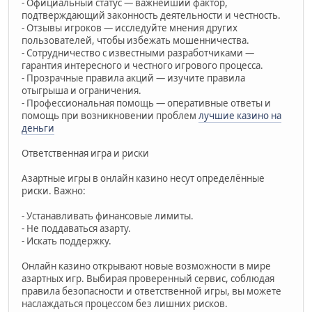
- Официальный статус — важнейший фактор,
подтверждающий законность деятельности и честность.
- Отзывы игроков — исследуйте мнения других
пользователей, чтобы избежать мошенничества.
- Сотрудничество с известными разработчиками —
гарантия интересного и честного игрового процесса.
- Прозрачные правила акций — изучите правила
отыгрыша и ограничения.
- Профессиональная помощь — оперативные ответы и
помощь при возникновении проблем
лучшие казино на
деньги
Ответственная игра и риски
Азартные игры в онлайн казино несут определённые
риски. Важно:
- Устанавливать финансовые лимиты.
- Не поддаваться азарту.
- Искать поддержку.
Онлайн казино открывают новые возможности в мире
азартных игр. Выбирая проверенный сервис, соблюдая
правила безопасности и ответственной игры, вы можете
наслаждаться процессом без лишних рисков.