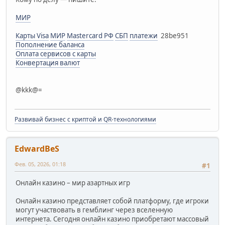
МИР
Карты Visa
МИР
Mastercard РФ
СБП
платежи
28be951
Пополнение баланса
Оплата сервисов с карты
Конвертация валют
@kkk@=
Развивай бизнес с криптой и QR-технологиями
EdwardBeS
Фев. 05, 2026, 01:18
#1
Онлайн казино – мир азартных игр
Онлайн казино представляет собой платформу, где игроки
могут участвовать в гемблинг через вселенную
интернета. Сегодня онлайн казино приобретают массовый