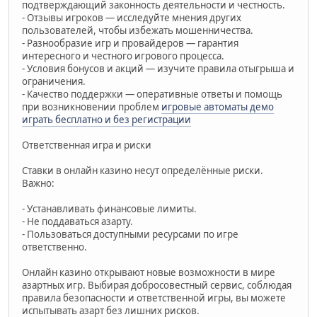
подтверждающий законность деятельности и честность.
- Отзывы игроков — исследуйте мнения других
пользователей, чтобы избежать мошенничества.
- Разнообразие игр и провайдеров — гарантия
интересного и честного игрового процесса.
- Условия бонусов и акций — изучите правила отыгрыша и
ограничения.
- Качество поддержки — оперативные ответы и помощь
при возникновении проблем
игровые автоматы демо
играть бесплатно и без регистрации
Ответственная игра и риски
Ставки в онлайн казино несут определённые риски.
Важно:
- Устанавливать финансовые лимиты.
- Не поддаваться азарту.
- Пользоваться доступными ресурсами по игре
ответственно.
Онлайн казино открывают новые возможности в мире
азартных игр. Выбирая добросовестный сервис, соблюдая
правила безопасности и ответственной игры, вы можете
испытывать азарт без лишних рисков.