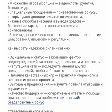
- Множество игровых опций — видеослоты, рулетка,
баккара и др.
- Специальные поощрения — приветственные бонусы,
которые дают дополнительные возможности.
- Разные способы внесения и вывода средств —
банковские карты, электронные кошельки,
криптовалюты.
- Защита данных и честность — современные технологии
шифрования, лицензии и регуляции.
Как выбрать надежное онлайн казино
- Официальный статус — важнейший фактор,
подтверждающий законность деятельности и честность.
- Репутация в сети — исследуйте мнения других
пользователей, чтобы избежать мошенничества.
- Наличие качественных игр — гарантия интересного и
честного игрового процесса.
- Выгодные предложения — изучите правила отыгрыша и
ограничения.
- Качество поддержки — оперативные ответы и помощь
при возникновении проблем
казино онлайн
бездепозитный бонус
Ответственная игра и риски