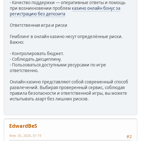
- Качество поддержки — оперативные ответы и помощь
при возникновении проблем
казино онлайн бонус за
регистрацию без депозита
Ответственная игра и риски
Гемблинг в онлайн казино несут определённые риски.
Важно:
- Контролировать бюджет.
- Соблюдать дисциплину.
- Пользоваться доступными ресурсами по игре
ответственно.
Онлайн казино представляют собой современный способ
развлечений. Выбирая проверенный сервис, соблюдая
правила безопасности и ответственной игры, вы можете
испытывать азарт без лишних рисков.
EdwardBeS
Фев. 05, 2026, 01:19
#2